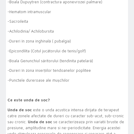
-Boala Dupuytren (contractura aponevrozei palmare)
-Hematom intramuscular
-Sacroileita
-Achilodinia/ Achilobursita
-Dureri în zona inghinală ( pubalgia)
-Epicondilita (Cotul jucătorului de tenis/golf)
-Boala Genunchiul săritorului (tendinita patelară)
-Dureri în zona inserțiilor tendoanelor poplitee
-Punctele dureroase ale mușchilor
Ce este unda de soc?
Unda de soc
este o unda acustica intensa dirijata de terapeut
catre zonele afectate de dureri cu caracter sub-acut, sub-cronic
sau cronic.
Unda de soc
se caracterizeaza prin variatii bruste de
presiune, amplitudine mare si ne-periodicitate. Energia acestei
unde stimuleaza procesele de regenerare si reparare atat a