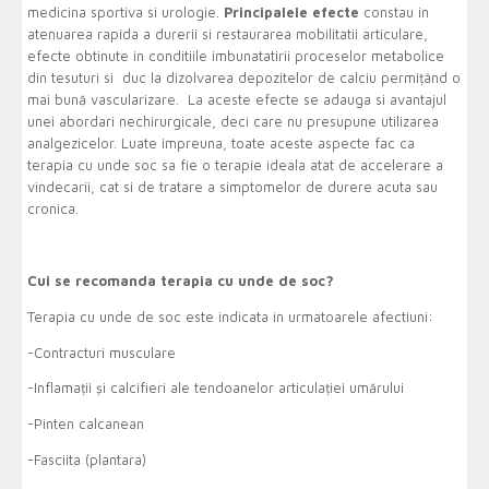
medicina sportiva si urologie.
Principalele efecte
constau in
atenuarea rapida a durerii si restaurarea mobilitatii articulare,
efecte obtinute in conditiile imbunatatirii proceselor metabolice
din tesuturi si duc la dizolvarea depozitelor de calciu permițând o
mai bună vascularizare. La aceste efecte se adauga si avantajul
unei abordari nechirurgicale, deci care nu presupune utilizarea
analgezicelor. Luate impreuna, toate aceste aspecte fac ca
terapia cu unde soc sa fie o terapie ideala atat de accelerare a
vindecarii, cat si de tratare a simptomelor de durere acuta sau
cronica.
Cui se recomanda terapia cu unde de soc?
Terapia cu unde de soc este indicata in urmatoarele afectiuni:
-Contracturi musculare
-Inflamații și calcifieri ale tendoanelor articulației umărului
-Pinten calcanean
-Fasciita (plantara)