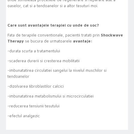
oaselor, cat si a tendoanelor si a altor tesuturi moi.
Care sunt avantajele terapiei cu unde de soc?
Fata de terapiile conventionale, pacientii tratati prin
Shockwave
Therapy
se bucura de urmatoarele
avantaje:
-durata scurta a tratamentului
-scaderea durerii si cresterea mobilitatii
-imbunatatirea circulatiei sangelui la nivelul muschilor si
tendoanelor
-dizolvarea ﬁbroblastilor calcici
-imbunatatirea metabolismului si microcirculatiei
-reducerea tensiunii tesutului
-efectul analgezic