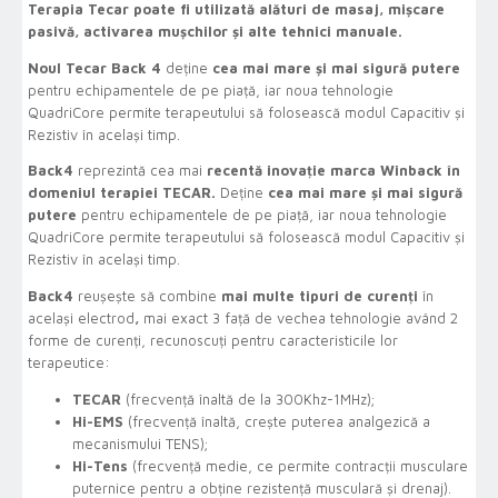
Terapia Tecar poate fi utilizată alături de masaj, mișcare
pasivă, activarea mușchilor și alte tehnici manuale.
Noul Tecar Back 4
deține
cea mai mare și mai sigură putere
pentru echipamentele de pe piață, iar noua tehnologie
QuadriCore permite terapeutului să folosească modul Capacitiv și
Rezistiv în același timp.
Back4
reprezintă cea mai
recentă inovație marca Winback în
domeniul terapiei TECAR.
Deține
cea mai mare și mai sigură
putere
pentru echipamentele de pe piață, iar noua tehnologie
QuadriCore permite terapeutului să folosească modul Capacitiv și
Rezistiv în același timp.
Back4
reușește să combine
mai multe tipuri de curenți
în
același electrod
,
mai exact 3 față de vechea tehnologie având 2
forme de curenți, recunoscuți pentru caracteristicile lor
terapeutice:
TECAR
(frecvență înaltă de la 300Khz-1MHz);
Hi-EMS
(frecvență înaltă, crește puterea analgezică a
mecanismului TENS);
Hi-Tens
(frecvență medie, ce permite contracții musculare
puternice pentru a obține rezistență musculară și drenaj).