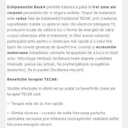
Echipamentul Back4
permite tratarea a până la
trei zone ale
corpului
pacientului intr-o singura sedinta. Timpul de tratament
este
redus
față de tratamentul tradițional TECAR, prin creșterea
suprafețelor tratate cu ajutorul celor doi electrozi inteligenți TX,
producerii locale de căldură (ca o formă de energie) de către
corpul subiectului aflat în tratament, în felul acesta subiectul
participând activ pentru o vindecare mai rapidă și a celor trei
tipuri de curenți generați de QuadriCore. Curenții și
accesoriile
numeroase
îndeplinesc cerințele terapeutului de a lucra în mod
activ. Tehnologia Winback facilitează toate etapele reabilitării
(manuală, pasivă sau activă), fie premergătoare (pregătirea
țesuturilor), fie în paralel (facilitarea mișcării).
Beneficiile terapiei TECAR:
Studiile efectuate în ultimii ani au arătat că beneficiile cheie ale
terapiei TECAR sunt:
✅ Terapia este de 2x mai rapidă.
✅ Elimină durerea - curentul de înaltă frecvență perturbă
semnalele nervoase prin inhibarea nociceptorilor realizând astfel
blocarea mesajului durerii.